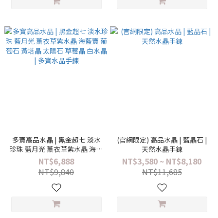
多寶高品水晶 | 黑金超七 淡水
(官網限定) 高品水晶 | 藍晶石 |
珍珠 藍月光 薰衣草紫水晶 海藍
天然水晶手鍊
寶 葡萄石 黃塔晶 太陽石 草莓晶
NT$6,888
NT$3,580 ~ NT$8,180
白水晶 | 多寶水晶手鍊
NT$9,840
NT$11,685