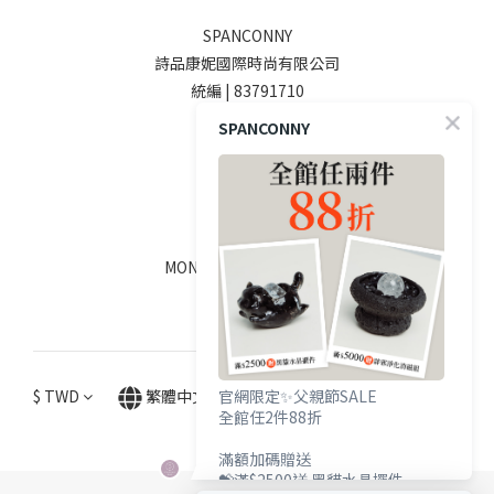
SPANCONNY
詩品康妮國際時尚有限公司
統編 | 83791710
SPANCONNY
SOCIALS
線上客服
MON - FRI / 9:00 - 18:00
$
TWD
繁體中文
官網限定✨父親節SALE
全館任2件88折
滿額加碼贈送
💝滿$2500送 黑貓水晶擺件