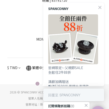
統編 | 83791710
SPANCONNY
SOCIALS
線上客服
MON - FRI / 9:00 - 18:00
$
TWD
繁體中文
官網限定✨父親節SALE
全館任2件88折
滿額加碼贈送
💝滿$2500送 黑貓水晶擺件
💝滿$5000送 辟邪淨化消磁組
2026 © SPANCONNY ACCESSORY CO., LTD. ALL RIGHTS RESERVED.
回覆至 SPANCONNY
營業人名稱：詩品康妮國際時尚有限公司
營業地址：新北市中和區中正路716號5樓之5
訂閱領取折扣碼👇🏻