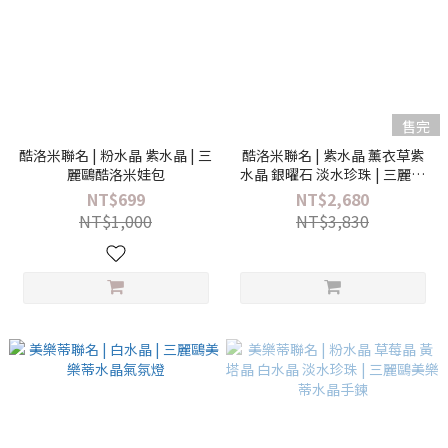
售完
酷洛米聯名 | 粉水晶 紫水晶 | 三
酷洛米聯名 | 紫水晶 薰衣草紫
麗鷗酷洛米娃包
水晶 銀曜石 淡水珍珠 | 三麗鷗
酷洛米水晶手鍊
NT$699
NT$2,680
NT$1,000
NT$3,830