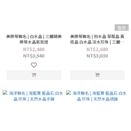
售完
美樂蒂聯名 | 白水晶 | 三麗鷗美
美樂蒂聯名 | 粉水晶 草莓晶 黃
樂蒂水晶氣氛燈
塔晶 白水晶 淡水珍珠 | 三麗鷗
美樂蒂水晶手鍊
NT$2,480
NT$2,680
NT$3,540
NT$3,830