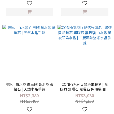
貔貅 | 白水晶 白玉髓 黃水晶 黃
CONNY系列 x 酷洛米聯名 | 黑
螢石 | 天然水晶手鍊
蝶貝 銀曜石 黑曜石 黑瑪瑙 白水
晶 薰衣草紫水晶 | 三麗鷗酷洛
NT$2,380
NT$3,030
米水晶手鍊
NT$3,400
NT$4,330