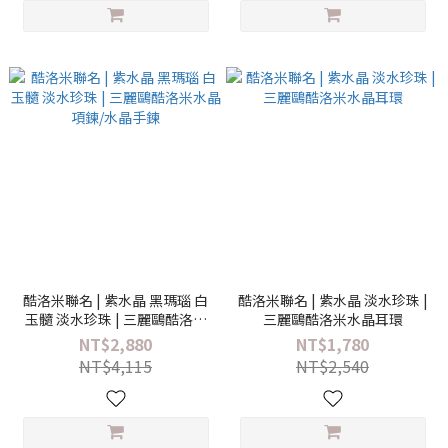
酷洛米聯名 | 紫水晶 黑瑪瑙 白
酷洛米聯名 | 紫水晶 淡水珍珠 |
玉髓 淡水珍珠 | 三麗鷗酷洛米
三麗鷗酷洛米水晶耳環
水晶項鍊/水晶手鍊
NT$2,880
NT$1,780
NT$4,115
NT$2,540