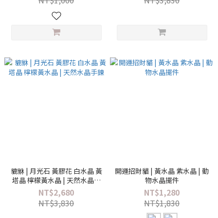
NT$1,000
NT$3,830
貔貅 | 月光石 黃膠花 白水晶 黃
開運招財貓 | 黃水晶 紫水晶 | 動
塔晶 檸檬黃水晶 | 天然水晶手
物水晶擺件
鍊
NT$2,680
NT$1,280
NT$3,830
NT$1,830