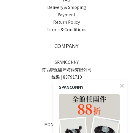
Delivery & Shipping
Payment
Return Policy
Terms & Conditions
COMPANY
SPANCONNY
詩品康妮國際時尚有限公司
統編 | 83791710
SPANCONNY
SOCIALS
線上客服
MON - FRI / 9:00 - 18:00