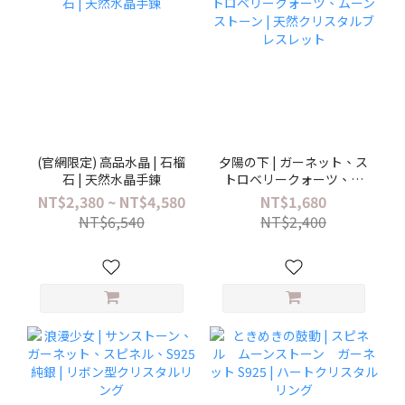
(官網限定) 高品水晶 | 石榴
夕陽の下 | ガーネット、ス
石 | 天然水晶手鍊
トロベリークォーツ、ム
ーンストーン | 天然クリス
NT$2,380 ~ NT$4,580
NT$1,680
タルブレスレット
NT$6,540
NT$2,400