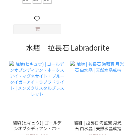
水瓶｜拉長石 Labradorite
貔貅(ヒキュウ) | ゴールデ
貔貅 | 拉長石 海藍寶 月光
ンオブシディアン、ホー
石 白水晶 | 天然水晶戒指
クスアイ、マグネサイ