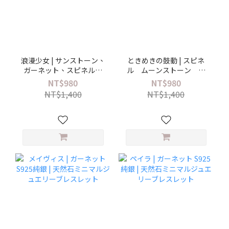
浪漫少女 | サンストーン、
ときめきの鼓動 | スピネ
ガーネット、スピネル、
ル ムーンストーン ガ
S925純銀 | リボン型クリ
ーネット S925 | ハートク
NT$980
NT$980
スタルリング
リスタルリング
NT$1,400
NT$1,400