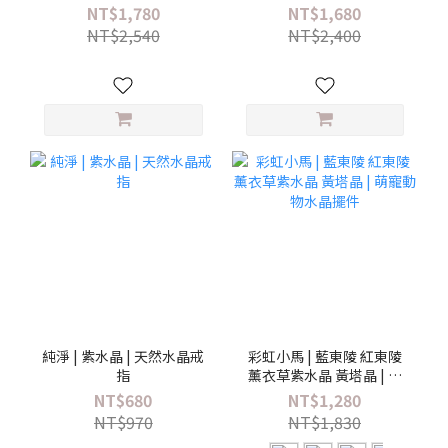
ト、ホワイトアゲート、
ン | 天然クリスタルブレス
NT$1,780
NT$1,680
ホワイトクォーツ | 天然ク
レット
NT$2,540
NT$2,400
リスタルブレスレット
純淨 | 紫水晶 | 天然水晶戒
彩虹小馬 | 藍東陵 紅東陵
指
薰衣草紫水晶 黃塔晶 | 萌
寵動物水晶擺件
NT$680
NT$1,280
NT$970
NT$1,830