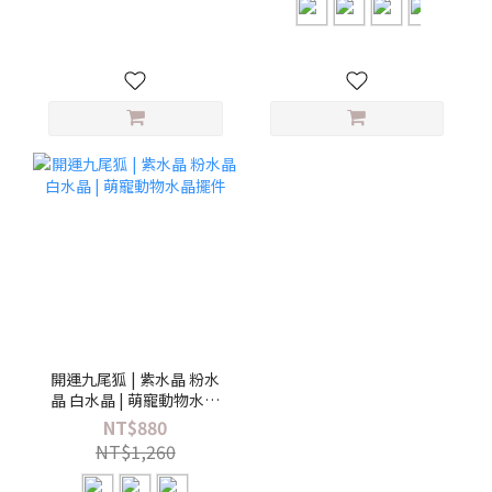
開運九尾狐 | 紫水晶 粉水
晶 白水晶 | 萌寵動物水晶
擺件
NT$880
NT$1,260