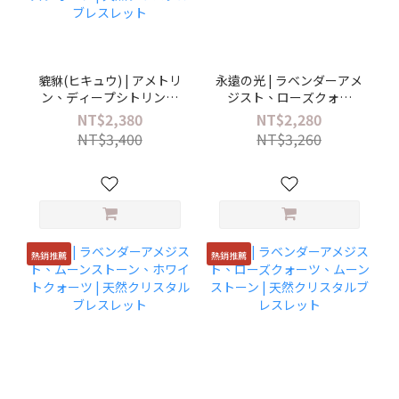
貔貅(ヒキュウ) | アメトリ
永遠の光 | ラベンダーアメ
ン、ディープシトリン、
ジスト、ローズクォー
ホワイトアゲート、クン
ツ、ムーンストーン、ク
NT$2,380
NT$2,280
ツァイト、ラベンダーア
リスタル、パール | 天然ク
NT$3,400
NT$3,260
メジスト、ウルグアイア
リスタルブレスレット
メジスト、ローズクォー
ツ | 天然クリスタルブレス
レット
熱銷推薦
熱銷推薦