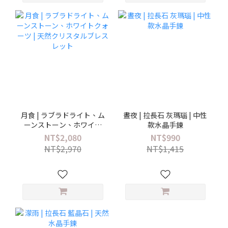
月食 | ラブラドライト、ム
晝夜 | 拉長石 灰瑪瑙 | 中性
ーンストーン、ホワイト
款水晶手鍊
クォーツ | 天然クリスタル
NT$2,080
NT$990
ブレスレット
NT$2,970
NT$1,415