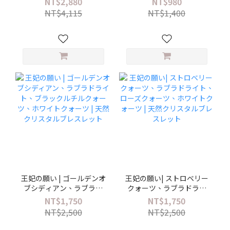
NT$2,880
NT$980
ト、ブルータイガーア
NT$4,115
NT$1,400
イ、ラブラドライト | メン
ズクリスタルブレスレッ
ト
王妃の願い | ゴールデンオ
王妃の願い| ストロベリー
ブシディアン、ラブラド
クォーツ、ラブラドライ
ライト、ブラックルチル
ト、ローズクォーツ、ホ
NT$1,750
NT$1,750
クォーツ、ホワイトクォ
ワイトクォーツ | 天然クリ
NT$2,500
NT$2,500
ーツ | 天然クリスタルブレ
スタルブレスレット
スレット