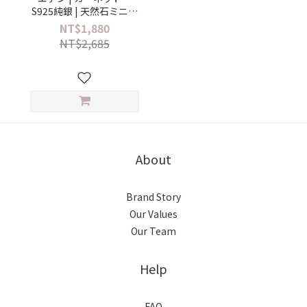
S925純銀 | 天然石ミニマ
ルジュエリーピアス
NT$1,880
NT$2,685
About
Brand Story
Our Values
Our Team
Help
FAQ