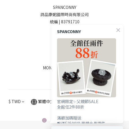
SPANCONNY
詩品康妮國際時尚有限公司
統編 | 83791710
SPANCONNY
SOCIALS
線上客服
MON - FRI / 9:00 - 18:00
$
TWD
繁體中文
官網限定✨父親節SALE
全館任2件88折
滿額加碼贈送
💝滿$2500送 黑貓水晶擺件
💝滿$5000送 辟邪淨化消磁組