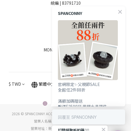
統編 | 83791710
SPANCONNY
SOCIALS
線上客服
MON - FRI / 9:00 - 18:00
$
TWD
繁體中文
官網限定✨父親節SALE
全館任2件88折
滿額加碼贈送
💝滿$2500送 黑貓水晶擺件
💝滿$5000送 辟邪淨化消磁組
2026 © SPANCONNY ACCESSORY CO., LTD. ALL RIGHTS RESERVED.
回覆至 SPANCONNY
營業人名稱：詩品康妮國際時尚有限公司
營業地址：新北市中和區中正路716號5樓之5
訂閱領取折扣碼👇🏻