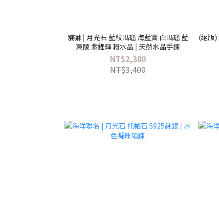
貔貅 | 月光石 藍紋瑪瑙 海藍寶 白瑪瑙 藍
(絕版)
東陵 紫鋰輝 粉水晶 | 天然水晶手鍊
NT$2,380
NT$3,400