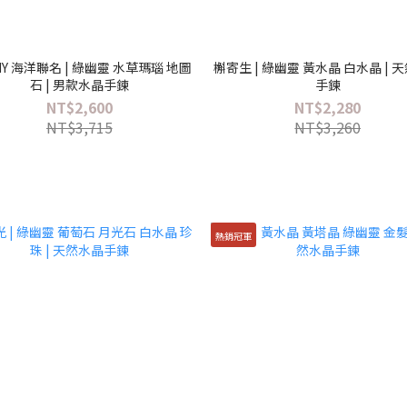
NY 海洋聯名 | 綠幽靈 水草瑪瑙 地圖
槲寄生 | 綠幽靈 黃水晶 白水晶 | 
石 | 男款水晶手鍊
手鍊
NT$2,600
NT$2,280
NT$3,715
NT$3,260
熱銷冠軍