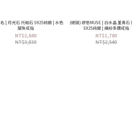
 | 月光石 托帕石 S925純銀 | 水色
(絕版) 繆思MUSE | 白水晶 堇青石
凝珠戒指
S925純銀 | 繽紛多鑽戒指
NT$2,680
NT$1,780
NT$3,830
NT$2,540