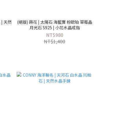
| 天然
(絕版) 蒔花 | 太陽石 海藍寶 粉歐珀 草莓晶
月光石 S925 | 小花水晶戒指
NT$980
NT$1,400