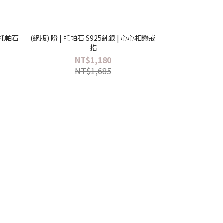
 托帕石
(絕版) 盼 | 托帕石 S925純銀 | 心心相戀戒
指
NT$1,180
NT$1,685