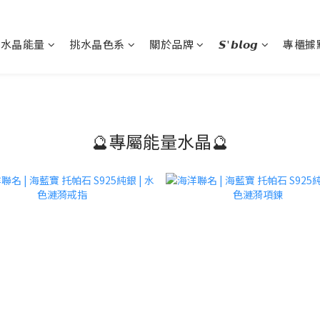
挑水晶能量
挑水晶色系
關於品牌
𝙎'𝙗𝙡𝙤𝙜
專櫃據
🔮專屬能量水晶🔮