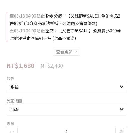
至
08/13 04:00
截止
指定分類，【父親節🖤SALE】全館商品2
件88折 (部分商品無法折抵、無法同步會員優惠)
至
08/13 04:00
截止
全店，【父親節🖤SALE】消費滿$5000⮕
贈辟邪淨化消磁組一件 (贈品不累贈)
查看更多
NT$1,680
NT$2,400
顏色
美國戒圍
數量