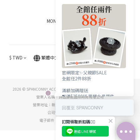
線上客服
MON - FRI / 9:00 - 18:00
$
TWD
繁體中文
官網限定✨父親節SALE
全館任2件88折
2026 © SPANCONNY ACCESSORY CO., LTD. ALL RIGHTS RESERVED.
滿額加碼贈送
💝滿$2500送 黑貓水晶擺件
營業人名稱：詩品康妮國際時尚有限公司
💝滿$5000送 辟邪淨化消磁組
營業地址：新北市中和區中正路716號5樓之5
回覆至 SPANCONNY
公司電話：(02) 8668-6912
電子郵件：service@spanconny.com
訂閱領取折扣碼👇🏻
連結 LINE 帳號
立即購買