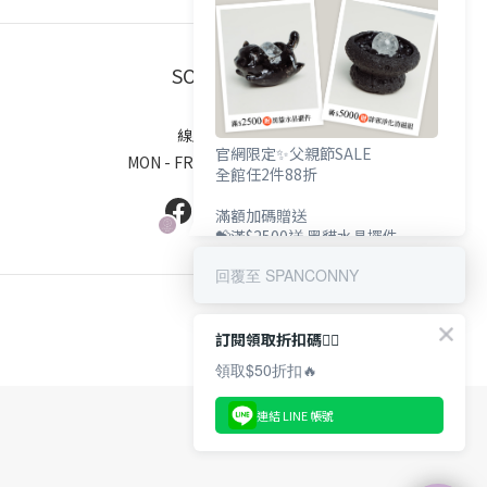
SOCIALS
線上客服
官網限定✨父親節SALE
MON - FRI / 9:00 - 18:00
全館任2件88折
滿額加碼贈送
💝滿$2500送 黑貓水晶擺件
💝滿$5000送 辟邪淨化消磁組
回覆至 SPANCONNY
訂閱領取折扣碼👇🏻
領取$50折扣🔥
連結 LINE 帳號