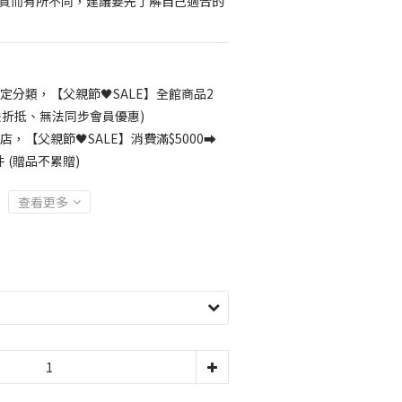
體質而有所不同，建議要先了解自己適合的
定分類，【父親節🖤SALE】全館商品2
無法折抵、無法同步會員優惠)
店，【父親節🖤SALE】消費滿$5000⮕
 (贈品不累贈)
查看更多