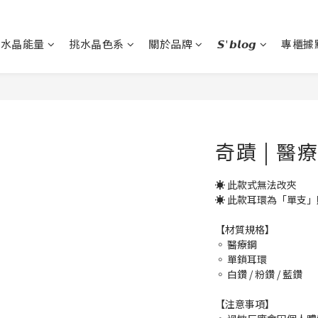
挑水晶能量
挑水晶色系
關於品牌
𝙎'𝙗𝙡𝙤𝙜
專櫃據
奇蹟 | 醫
☀ 此款式無法改夾
☀ 此款耳環為「單支」
【材質規格】
◦ 醫療鋼
◦ 單鎖耳環
◦ 白鑽 / 粉鑽 / 藍鑽
【注意事項】