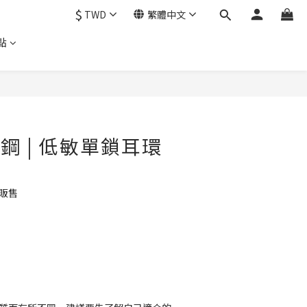
$
TWD
繁體中文
點
立即購買
療鋼 | 低敏單鎖耳環
販售