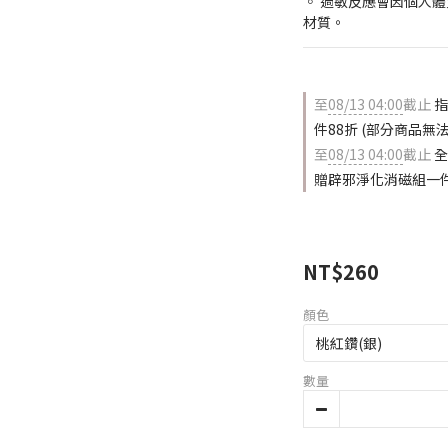
◦ 過敏反應會因個人
材質。
至
08/13 04:00
截止
指
件88折 (部分商品
至
08/13 04:00
截止
全
贈辟邪淨化消磁組一件
NT$260
顏色
數量