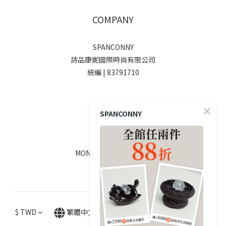
COMPANY
SPANCONNY
詩品康妮國際時尚有限公司
統編 | 83791710
SOCIALS
SPANCONNY
線上客服
MON - FRI / 9:00 - 18:00
$
TWD
繁體中文