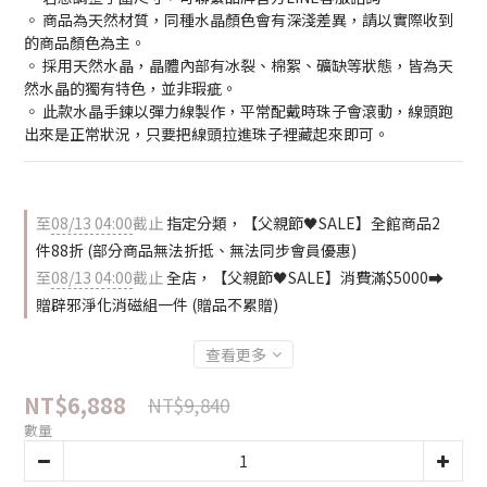
◦ 商品為天然材質，同種水晶顏色會有深淺差異，請以實際收到
的商品顏色為主。
◦ 採用天然水晶，晶體內部有冰裂、棉絮、礦缺等狀態，皆為天
然水晶的獨有特色，並非瑕疵。
◦ 此款水晶手鍊以彈力線製作，平常配戴時珠子會滾動，線頭跑
出來是正常狀況，只要把線頭拉進珠子裡藏起來即可。
至
08/13 04:00
截止
指定分類，【父親節🖤SALE】全館商品2
件88折 (部分商品無法折抵、無法同步會員優惠)
至
08/13 04:00
截止
全店，【父親節🖤SALE】消費滿$5000⮕
贈辟邪淨化消磁組一件 (贈品不累贈)
查看更多
NT$6,888
NT$9,840
數量