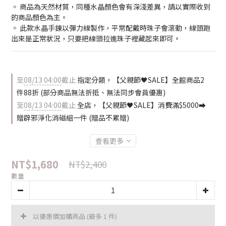
◦ 商品為天然材質，同種水晶顏色會有深淺差異，請以實際收到
的商品顏色為主。
◦ 此款水晶手鍊以彈力線製作，平常配戴時珠子會滾動，線頭跑
出來是正常狀況，只要把線頭拉進珠子裡藏起來即可。
至
08/13 04:00
截止
指定分類，【父親節🖤SALE】全館商品2
件88折 (部分商品無法折抵、無法同步會員優惠)
至
08/13 04:00
截止
全店，【父親節🖤SALE】消費滿$5000⮕
贈辟邪淨化消磁組一件 (贈品不累贈)
查看更多
NT$1,680
NT$2,400
數量
以優惠價加購商品
(最多 1 件)