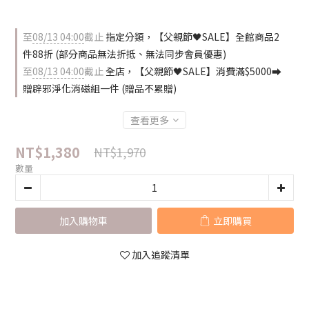
至
08/13 04:00
截止
指定分類，【父親節🖤SALE】全館商品2
件88折 (部分商品無法折抵、無法同步會員優惠)
至
08/13 04:00
截止
全店，【父親節🖤SALE】消費滿$5000⮕
贈辟邪淨化消磁組一件 (贈品不累贈)
查看更多
NT$1,380
NT$1,970
數量
加入購物車
立即購買
加入追蹤清單