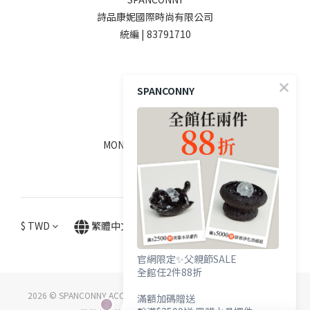
詩品康妮國際時尚有限公司
統編 | 83791710
SOCIALS
SPANCONNY
線上客服
MON - FRI / 9:00 - 18:00
$
TWD
繁體中文
官網限定✨父親節SALE
全館任2件88折
2026 © SPANCONNY ACCESSORY CO., LTD. ALL RIGHTS RESERVED.
滿額加碼贈送