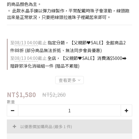
的商品顏色為主。
◦ 此款水晶手鍊以彈力線製作，平常配戴時珠子會滾動，線頭跑
出來是正常狀況，只要把線頭拉進珠子裡藏起來即可。
至
08/13 04:00
截止
指定分類，【父親節🖤SALE】全館商品2
件88折 (部分商品無法折抵、無法同步會員優惠)
至
08/13 04:00
截止
全店，【父親節🖤SALE】消費滿$5000⮕
贈辟邪淨化消磁組一件 (贈品不累贈)
查看更多
NT$1,580
NT$2,260
數量
以優惠價加購商品
(最多 1 件)