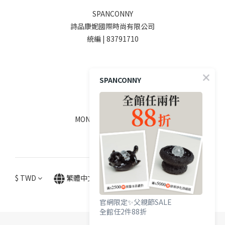
SPANCONNY
詩品康妮國際時尚有限公司
統編 | 83791710
SOCIALS
SPANCONNY
線上客服
MON - FRI / 9:00 - 18:00
$
TWD
繁體中文
官網限定✨父親節SALE
全館任2件88折