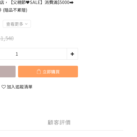
店，【父親節🖤SALE】消費滿$5000⮕
 (贈品不累贈)
查看更多
1,540
立即購買
加入追蹤清單
顧客評價