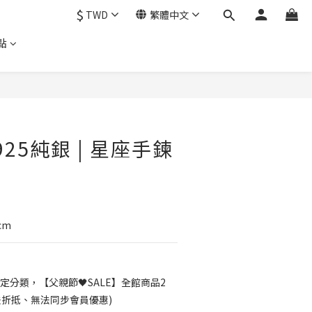
$
TWD
繁體中文
點
立即購買
S925純銀 | 星座手鍊
cm
定分類，【父親節🖤SALE】全館商品2
無法折抵、無法同步會員優惠)