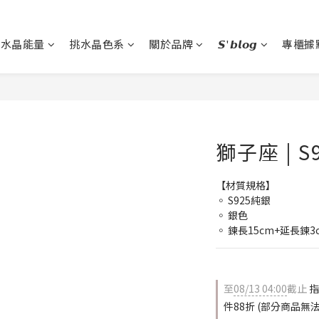
挑水晶能量
挑水晶色系
關於品牌
𝙎'𝙗𝙡𝙤𝙜
專櫃據
獅子座 | 
【材質規格】
◦ S925純銀
◦ 銀色
◦ 鍊長15cm+延長鍊3
至
08/13 04:00
截止
指
件88折 (部分商品