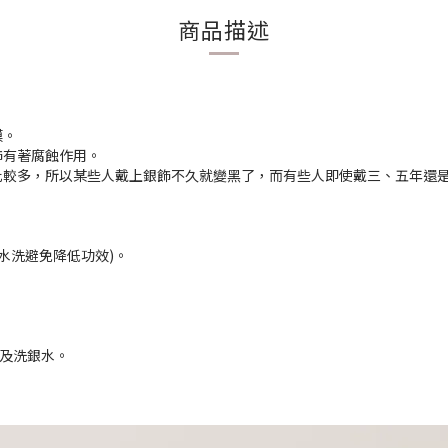
商品描述
膜。
飾有著腐蝕作用。
比較多，所以某些人戴上銀飾不久就變黑了，而有些人即使戴三、五年還
水洗避免降低功效)。
乳及洗銀水。