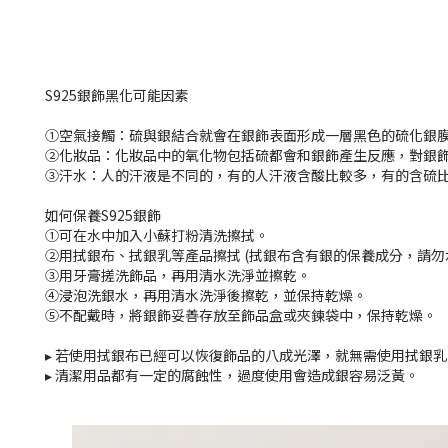
S925銀飾黑化可能因素
①空氣接觸：硫與銀結合就會在銀飾表面形成一層黑色的硫化銀
②化妝品：化妝品中的氧化物包括硫都會和銀飾產生反應，對銀
③汗水：人的汗液是不同的，有的人汗液含酸比較多，有的含硫
如何保養S925銀飾
①可在水中加入小蘇打粉清洗擦拭。
②用拭銀布、拭銀乳等產品擦拭 (拭銀布含有銀的保養成分，請勿
③用牙膏搓洗飾品，再用清水洗淨並擦乾。
④浸泡洗銀水，再用清水洗淨後擦乾，並保持乾燥。
⑤不配戴時，將銀飾妥善存放至飾品盒或夾鍊袋中，保持乾燥。
▸ 若使用拭銀布已經可以恢復飾品的八成光澤，就無需使用拭銀
▸ 清潔用品都有一定的腐蝕性，過度使用會造成銀容易泛黃。