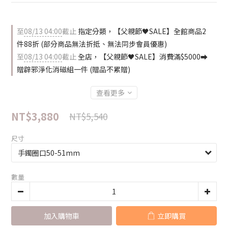
至
08/13 04:00
截止
指定分類，【父親節🖤SALE】全館商品2
件88折 (部分商品無法折抵、無法同步會員優惠)
至
08/13 04:00
截止
全店，【父親節🖤SALE】消費滿$5000⮕
贈辟邪淨化消磁組一件 (贈品不累贈)
查看更多
NT$3,880
NT$5,540
尺寸
數量
加入購物車
立即購買