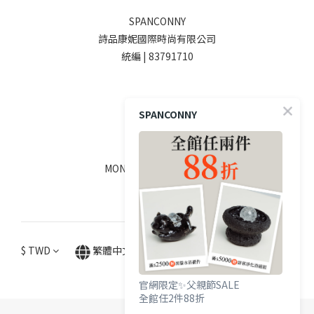
SPANCONNY
詩品康妮國際時尚有限公司
統編 | 83791710
SOCIALS
SPANCONNY
線上客服
MON - FRI / 9:00 - 18:00
$
TWD
繁體中文
官網限定✨父親節SALE
全館任2件88折