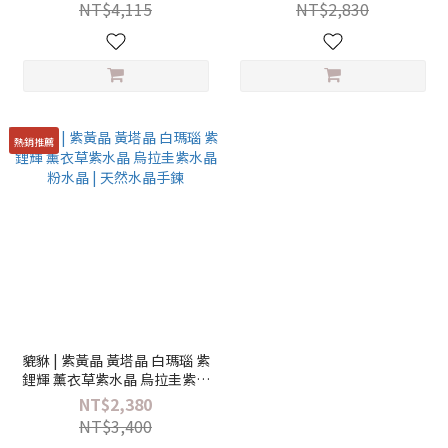
NT$4,115
NT$2,830
熱銷推薦
貔貅 | 紫黃晶 黃塔晶 白瑪瑙 紫
鋰輝 薰衣草紫水晶 烏拉圭紫水
晶 粉水晶 | 天然水晶手鍊
NT$2,380
NT$3,400