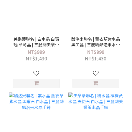
美樂蒂聯名 | 白水晶 白瑪
酷洛米聯名 | 薰衣草紫水晶
瑙 草莓晶 | 三麗鷗美樂蒂
黑尖晶 | 三麗鷗酷洛米水晶
水晶掛飾 (附手機墊片)
掛飾 (附手機墊片)
NT$999
NT$999
NT$1,430
NT$1,430