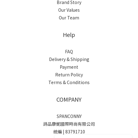
Brand Story
Our Values
Our Team
Help
FAQ
Delivery & Shipping
Payment
Return Policy
Terms & Conditions
COMPANY
SPANCONNY
詩品康妮國際時尚有限公司
統編 | 83791710