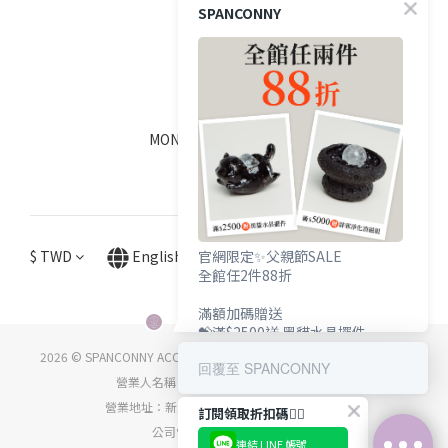
SPANCONNY
SOCIALS
線上客服
MON - FRI / 9:00 - 18:00
$
TWD
English
官網限定✨父親節SALE
全館任2件88折
滿額加碼贈送
💝滿$2500送 黑貓水晶擺件
💝滿$5000送 辟邪淨化消磁組
2026 © SPANCONNY ACCESSORY CO., LTD. ALL RIGHTS RESERVED.
回覆至 SPANCONNY
營業人名稱：詩品康妮國際時尚有限公司
營業地址：新北市中和區中正路716號5樓之5
訂閱領取折扣碼👇🏻
公司電話：(02) 8668-6912
連結 LINE 帳號