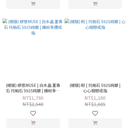
(絕版) 繆思MUSE | 白水晶 堇青
(絕版) 盼 | 托帕石 S925純銀 |
石 托帕石 S925純銀 | 繽紛多鑽
心心相戀戒指
戒指
NT$1,780
NT$1,180
NT$2,540
NT$1,685