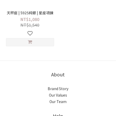
天秤座 | S925純銀 | 星座項鍊
NT$1,080
NT$1,540
About
Brand Story
Our Values
Our Team
Help