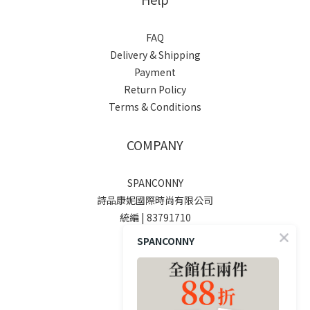
FAQ
Delivery & Shipping
Payment
Return Policy
Terms & Conditions
COMPANY
SPANCONNY
詩品康妮國際時尚有限公司
統編 | 83791710
SPANCONNY
SOCIALS