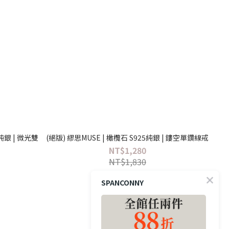
純銀 | 微光雙
(絕版) 繆思MUSE | 橄欖石 S925純銀 | 鏤空單鑽線戒
NT$1,280
NT$1,830
SPANCONNY