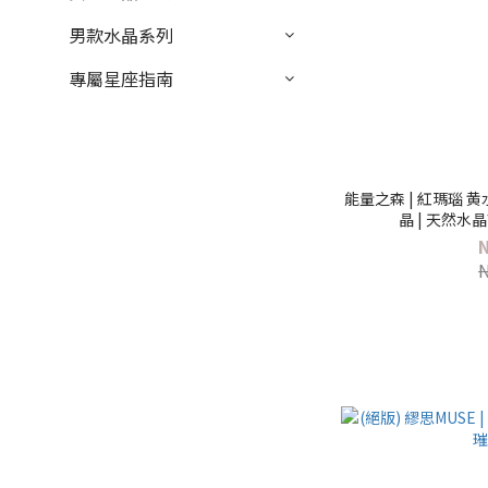
男款水晶系列
專屬星座指南
能量之森 | 紅瑪瑙 黄
晶 | 天然水