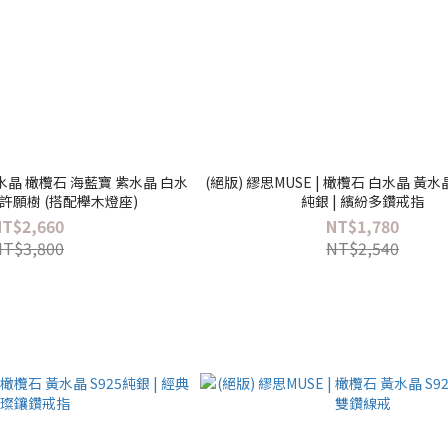
水晶 橄欖石 海藍寶 紫水晶 白水
(絕版) 繆思MUSE | 橄欖石 白水晶 黃水晶
晶許願樹 (搭配櫸木燈座)
純銀 | 繽紛多鑽戒指
NT$2,660
NT$1,780
NT$3,800
NT$2,540