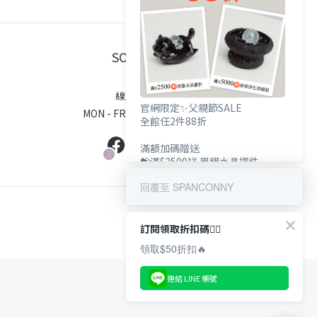
SOCIALS
線上客服
官網限定✨父親節SALE
MON - FRI / 9:00 - 18:00
全館任2件88折
滿額加碼贈送
💝滿$2500送 黑貓水晶擺件
💝滿$5000送 辟邪淨化消磁組
回覆至 SPANCONNY
訂閱領取折扣碼👇🏻
領取$50折扣🔥
連結 LINE 帳號