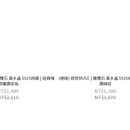
橄欖石 黃水晶 S925純銀 | 經典璀
(絕版) 繆思MUSE | 橄欖石 黃水晶 S925
璨鑲鑽戒指
鑽線戒
NT$1,480
NT$1,380
NT$2,115
NT$1,970