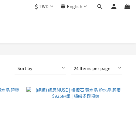
$
TWD
English
Sort by
24 Items per page