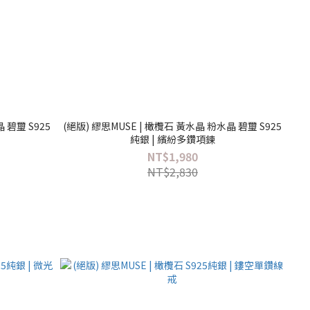
 碧璽 S925
(絕版) 繆思MUSE | 橄欖石 黃水晶 粉水晶 碧璽 S925
純銀 | 繽紛多鑽項鍊
NT$1,980
NT$2,830