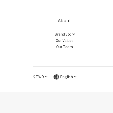
About
Brand Story
Our Values
Our Team
$
TWD
English