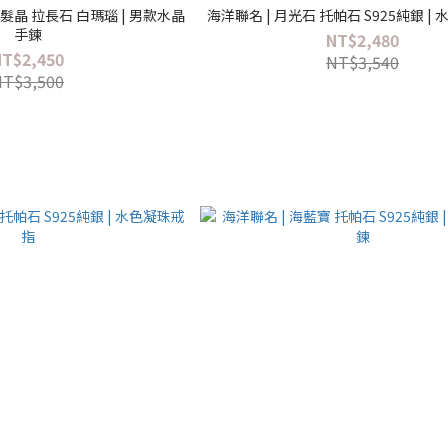
 黑髮晶 拉長石 白瑪瑙 | 男款水晶
海洋聯名 | 月光石 托帕石 S925純銀 |
手鍊
NT$2,480
NT$2,450
NT$3,540
NT$3,500