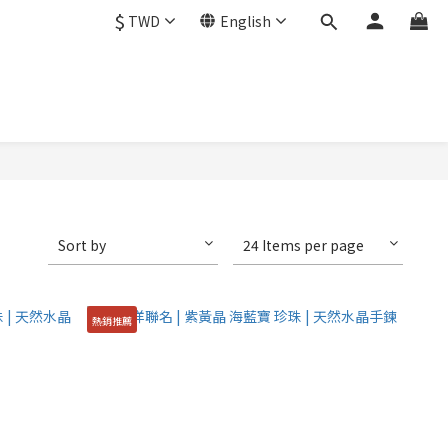
$
TWD
English
Sort by
24 Items per page
熱銷推薦