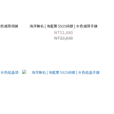
 水色漣漪項鍊
海洋聯名 | 海藍寶 S925純銀 | 水色漣漪手鍊
NT$2,680
NT$3,830