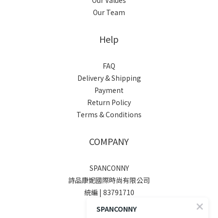
Our Values
Our Team
Help
FAQ
Delivery & Shipping
Payment
Return Policy
Terms & Conditions
COMPANY
SPANCONNY
詩品康妮國際時尚有限公司
統編 | 83791710
SPANCONNY