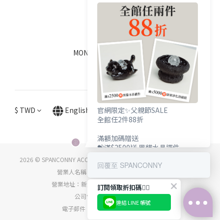
SOCIALS
線上客服
MON - FRI / 9:00 - 18:00
$
TWD
English
官網限定✨父親節SALE
全館任2件88折
滿額加碼贈送
💝滿$2500送 黑貓水晶擺件
💝滿$5000送 辟邪淨化消磁組
2026 © SPANCONNY ACCESSORY CO., LTD. ALL RIGHTS RESERVED.
回覆至 SPANCONNY
營業人名稱：詩品康妮國際時尚有限公司
營業地址：新北市中和區中正路716號5樓之5
訂閱領取折扣碼👇🏻
公司電話：(02) 8668-6912
連結 LINE 帳號
電子郵件：service@spanconny.com