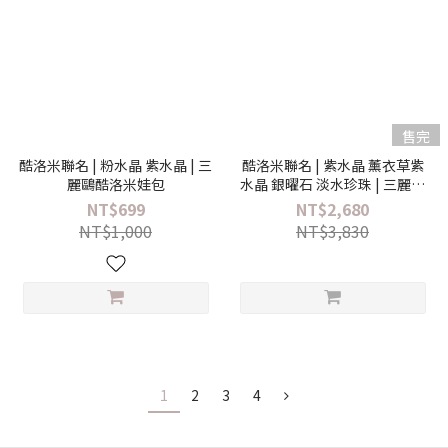
售完
酷洛米聯名 | 粉水晶 紫水晶 | 三
酷洛米聯名 | 紫水晶 薰衣草紫
麗鷗酷洛米娃包
水晶 銀曜石 淡水珍珠 | 三麗鷗
酷洛米水晶手鍊
NT$699
NT$2,680
NT$1,000
NT$3,830
1
2
3
4