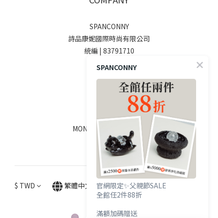
SPANCONNY
詩品康妮國際時尚有限公司
統編 | 83791710
SPANCONNY
SOCIALS
線上客服
MON - FRI / 9:00 - 18:00
$
TWD
繁體中文
官網限定✨父親節SALE
全館任2件88折
滿額加碼贈送