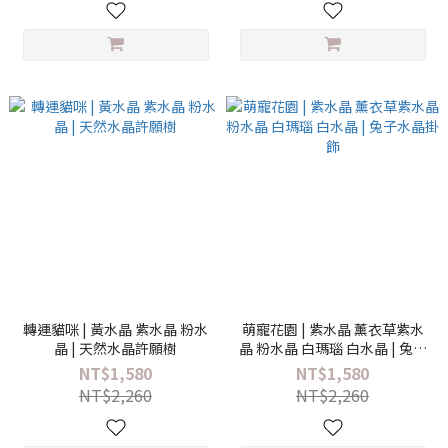
轉運貓咪 | 黃水晶 紫水晶 粉水
萌寵花園 | 紫水晶 薰衣草紫水
晶 | 天然水晶許願樹
晶 粉水晶 白瑪瑙 白水晶 | 兔子
水晶掛飾
NT$1,580
NT$1,580
NT$2,260
NT$2,260