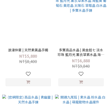
浪漫仲夏 | 天然紫黃晶手鐲
多寶高品水晶 | 黑金超七 淡水
珍珠 藍月光 薰衣草紫水晶 海藍
NT$5,880
寶 葡萄石 黃塔晶 太陽石 草莓晶
NT$6,888
NT$8,400
白水晶 | 多寶水晶手鍊
NT$9,840