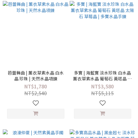
芭蕾舞曲 | 薰衣草紫水晶 白水
多寶 | 海藍寶 淡水珍珠 白水晶
晶 珍珠 | 天然水晶項鍊
薰衣草紫水晶 葡萄石 黃塔晶 太
陽石 草莓晶 | 多寶水晶手鍊
NT$1,780
NT$3,580
NT$2,540
NT$5,115