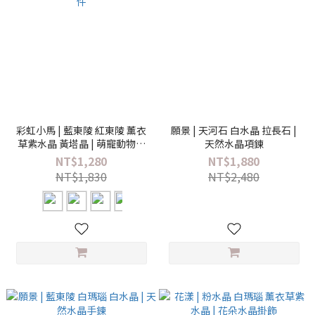
彩虹小馬 | 藍東陵 紅東陵 薰衣
願景 | 天河石 白水晶 拉長石 |
草紫水晶 黃塔晶 | 萌寵動物水
天然水晶項鍊
晶擺件
NT$1,280
NT$1,880
NT$1,830
NT$2,480