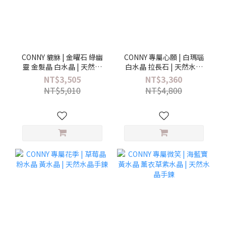
CONNY 貔貅 | 金曜石 綠幽
CONNY 專屬心願 | 白瑪瑙
靈 金髮晶 白水晶 | 天然水
白水晶 拉長石 | 天然水晶
晶手鍊
手鍊
NT$3,505
NT$3,360
NT$5,010
NT$4,800