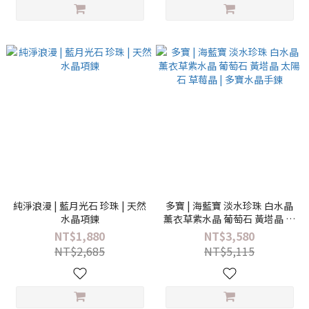
純淨浪漫 | 藍月光石 珍珠 | 天然
多寶 | 海藍寶 淡水珍珠 白水晶
水晶項鍊
薰衣草紫水晶 葡萄石 黃塔晶 太
陽石 草莓晶 | 多寶水晶手鍊
NT$1,880
NT$3,580
NT$2,685
NT$5,115