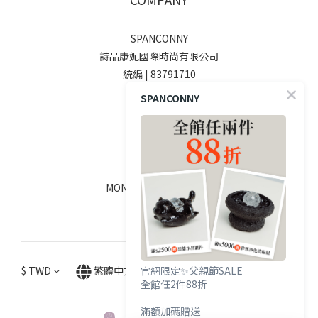
SPANCONNY
詩品康妮國際時尚有限公司
統編 | 83791710
SPANCONNY
SOCIALS
線上客服
MON - FRI / 9:00 - 18:00
$
TWD
繁體中文
官網限定✨父親節SALE
全館任2件88折
滿額加碼贈送