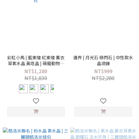
彩虹小馬 | 藍東陵 紅東陵 薰衣
邊界 | 月光石 綠閃石 | 中性款水
草紫水晶 黃塔晶 | 萌寵動物水
晶項鍊
晶擺件
NT$1,280
NT$999
NT$1,830
NT$2,280