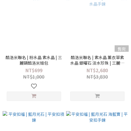
售完
酷洛米聯名 | 粉水晶 紫水晶 | 三
酷洛米聯名 | 紫水晶 薰衣草紫
麗鷗酷洛米娃包
水晶 銀曜石 淡水珍珠 | 三麗鷗
酷洛米水晶手鍊
NT$699
NT$2,680
NT$1,000
NT$3,830