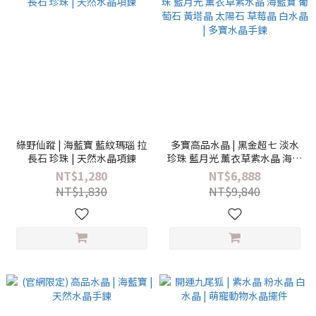
綠野仙蹤 | 海藍寶 藍紋瑪瑙 拉
多寶高品水晶 | 黑金超七 淡水
長石 珍珠 | 天然水晶項鍊
珍珠 藍月光 薰衣草紫水晶 海藍
寶 葡萄石 黃塔晶 太陽石 草莓晶
NT$1,280
NT$6,888
白水晶 | 多寶水晶手鍊
NT$1,830
NT$9,840