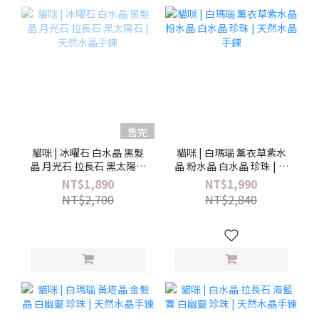
售完
貓咪 | 冰曜石 白水晶 黑髮
貓咪 | 白瑪瑙 薰衣草紫水
晶 月光石 拉長石 黑太陽石
晶 粉水晶 白水晶 珍珠 | 天
| 天然水晶手鍊
然水晶手鍊
NT$1,890
NT$1,990
NT$2,700
NT$2,840