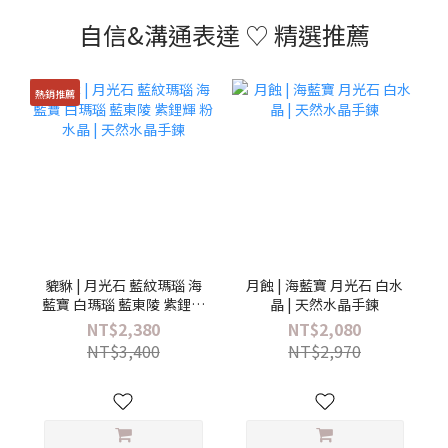
自信&溝通表達 ♡ 精選推薦
熱銷推薦
貔貅 | 月光石 藍紋瑪瑙 海
月蝕 | 海藍寶 月光石 白水
藍寶 白瑪瑙 藍東陵 紫鋰輝
晶 | 天然水晶手鍊
粉水晶 | 天然水晶手鍊
NT$2,380
NT$2,080
NT$3,400
NT$2,970