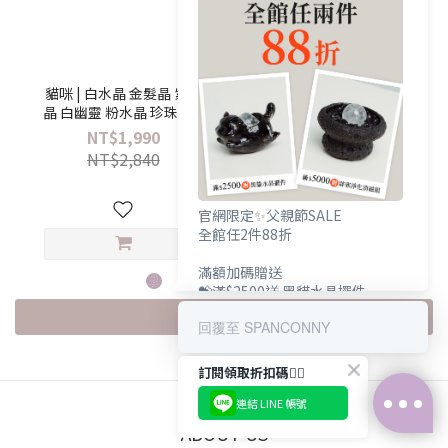
貓咪 | 白水晶 金髮晶 紫水
芭蕾舞曲 | 薰衣草紫水晶
晶 白幽靈 粉水晶 珍珠 | 天
白水晶 珍珠 | 天然水晶手
然水晶手鍊
鍊
NT$1,990
NT$1,290
NT$2,840
NT$1,840
官網限定✨父親節SALE
全館任2件88折
滿額加碼贈送
💝滿$2500送 黑貓水晶擺件
💝滿$5000送 辟邪淨化消磁組
查看更多
回覆至 SPANCONNY
訂閱領取折扣碼👇🏻
連結 LINE 帳號
ABOUT US