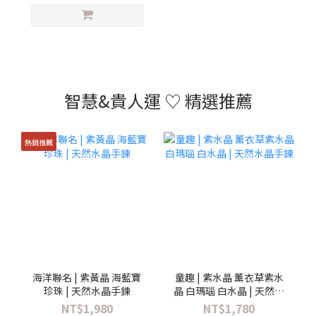
智慧&貴人運 ♡ 精選推薦
熱銷推薦
海洋聯名 | 紫黃晶 海藍寶
童趣 | 紫水晶 薰衣草紫水
珍珠 | 天然水晶手鍊
晶 白瑪瑙 白水晶 | 天然水
晶手鍊
NT$1,980
NT$1,780