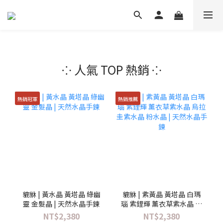
⁘ 人氣 TOP 熱銷 ⁘
熱銷冠軍
熱銷推薦
貔貅 | 黃水晶 黃塔晶 綠幽
貔貅 | 紫黃晶 黃塔晶 白瑪
靈 金髮晶 | 天然水晶手鍊
瑙 紫鋰輝 薰衣草紫水晶 烏
拉圭紫水晶 粉水晶 | 天然
NT$2,380
NT$2,380
水晶手鍊