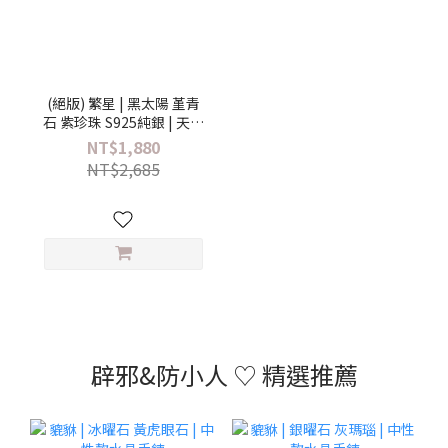
(絕版) 繁星 | 黑太陽 堇青
石 紫珍珠 S925純銀 | 天然
水晶手鍊
NT$1,880
NT$2,685
辟邪&防小人 ♡ 精選推薦