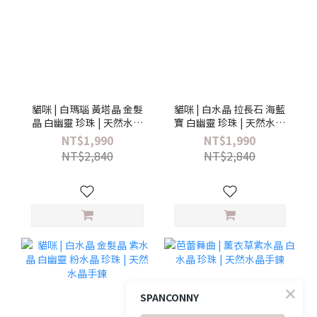
貓咪 | 白瑪瑙 黃塔晶 金髮
貓咪 | 白水晶 拉長石 海藍
晶 白幽靈 珍珠 | 天然水晶
寶 白幽靈 珍珠 | 天然水晶
手鍊
手鍊
NT$1,990
NT$1,990
NT$2,840
NT$2,840
SPANCONNY